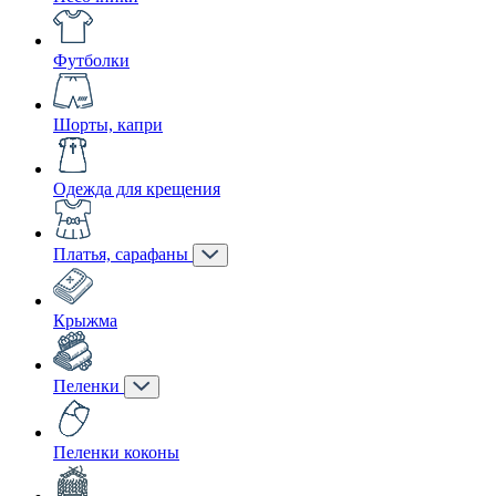
Футболки
Шорты, капри
Одежда для крещения
Платья, сарафаны
Крыжма
Пеленки
Пеленки коконы