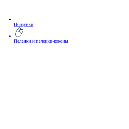
Ползунки
Пеленки и пеленки-коконы