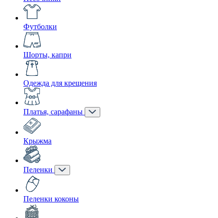
Футболки
Шорты, капри
Одежда для крещения
Платья, сарафаны
Крыжма
Пеленки
Пеленки коконы