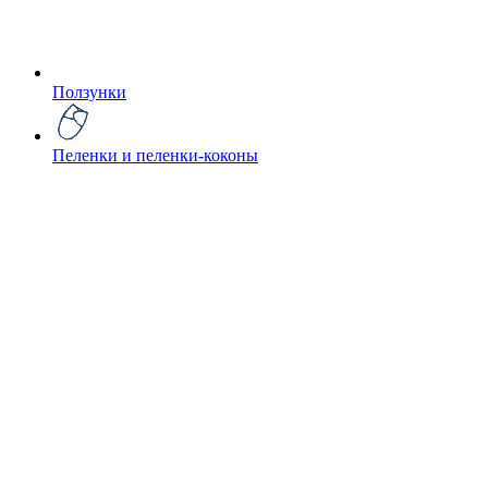
Ползунки
Пеленки и пеленки-коконы