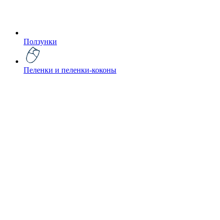
Ползунки
Пеленки и пеленки-коконы