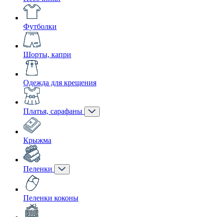
Футболки
Шорты, капри
Одежда для крещения
Платья, сарафаны
Крыжма
Пеленки
Пеленки коконы