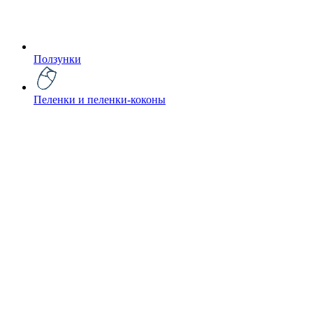
Ползунки
Пеленки и пеленки-коконы