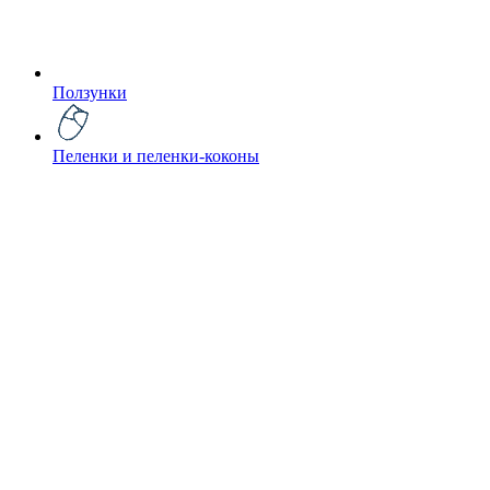
Ползунки
Пеленки и пеленки-коконы