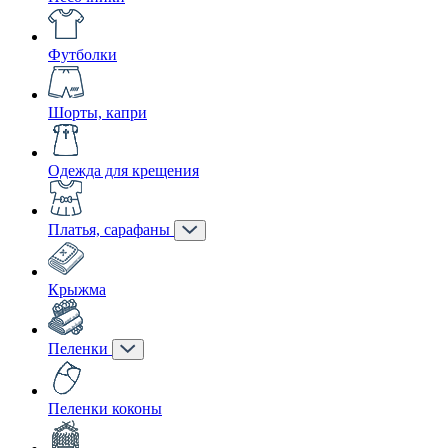
Футболки
Шорты, капри
Одежда для крещения
Платья, сарафаны
Крыжма
Пеленки
Пеленки коконы