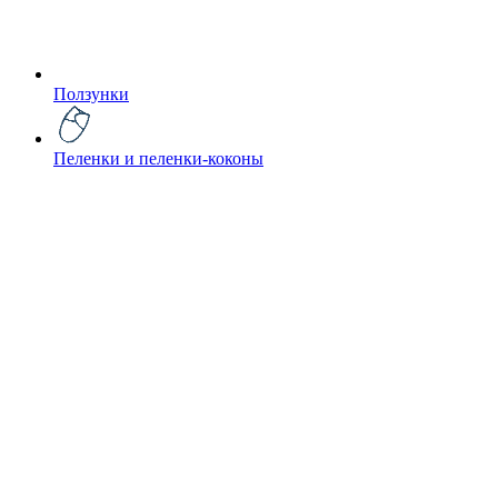
Ползунки
Пеленки и пеленки-коконы