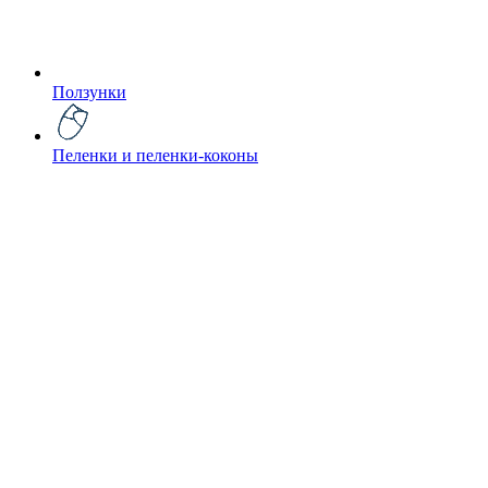
Ползунки
Пеленки и пеленки-коконы