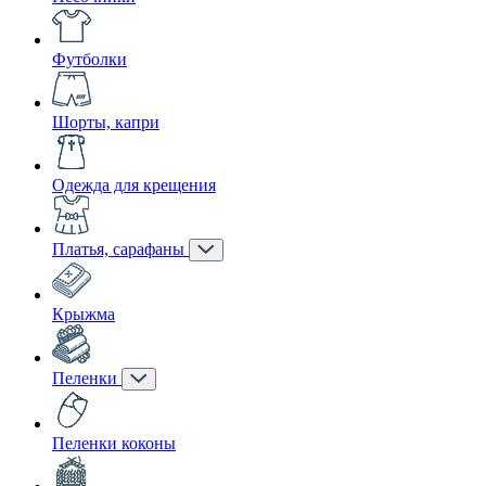
Футболки
Шорты, капри
Одежда для крещения
Платья, сарафаны
Крыжма
Пеленки
Пеленки коконы