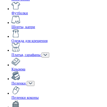
Футболки
Шорты, капри
Одежда для крещения
Платья, сарафаны
Крыжма
Пеленки
Пеленки коконы