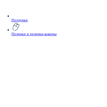
Ползунки
Пеленки и пеленки-коконы