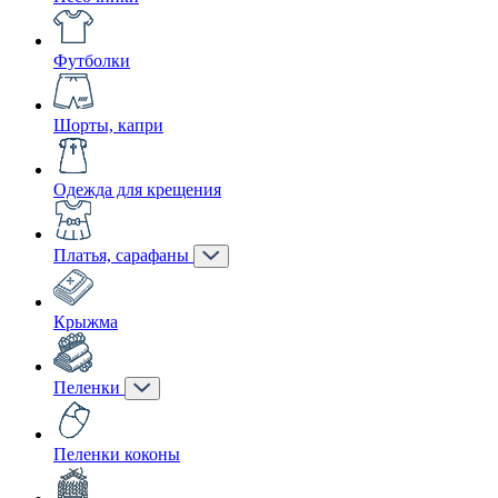
Футболки
Шорты, капри
Одежда для крещения
Платья, сарафаны
Крыжма
Пеленки
Пеленки коконы