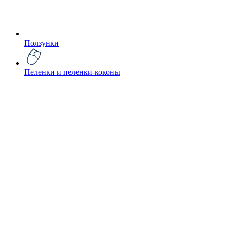
Ползунки
Пеленки и пеленки-коконы