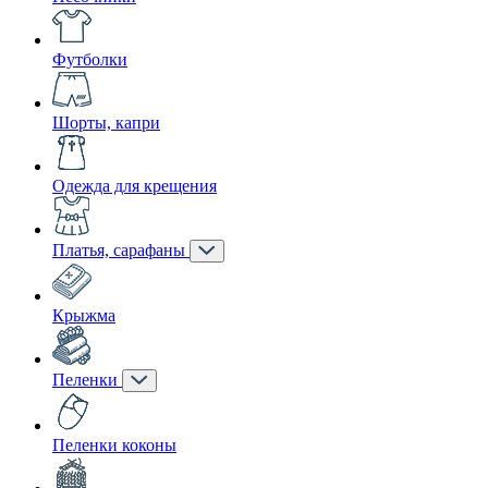
Футболки
Шорты, капри
Одежда для крещения
Платья, сарафаны
Крыжма
Пеленки
Пеленки коконы