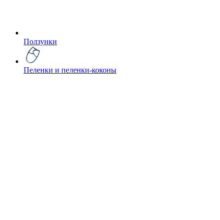
Ползунки
Пеленки и пеленки-коконы