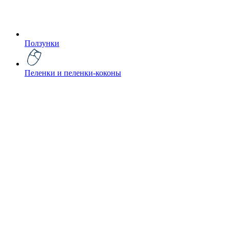
Ползунки
Пеленки и пеленки-коконы