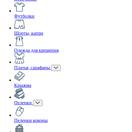
Футболки
Шорты, капри
Одежда для крещения
Платья, сарафаны
Крыжма
Пеленки
Пеленки коконы