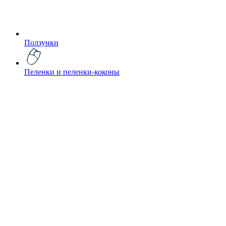
Ползунки
Пеленки и пеленки-коконы