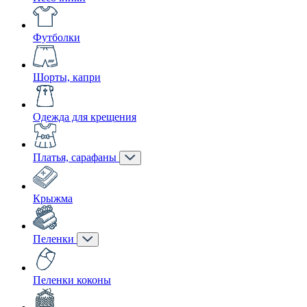
Футболки
Шорты, капри
Одежда для крещения
Платья, сарафаны
Крыжма
Пеленки
Пеленки коконы