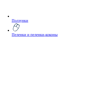
Ползунки
Пеленки и пеленки-коконы