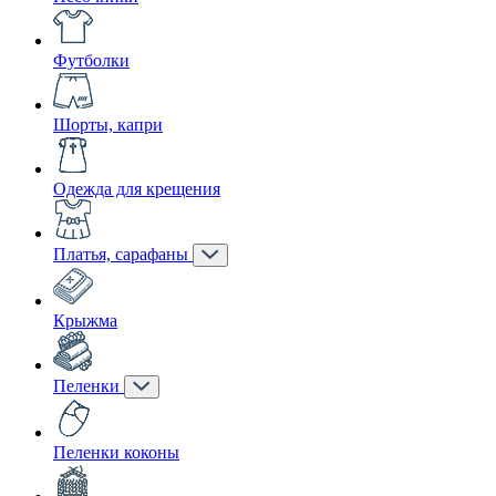
Футболки
Шорты, капри
Одежда для крещения
Платья, сарафаны
Крыжма
Пеленки
Пеленки коконы