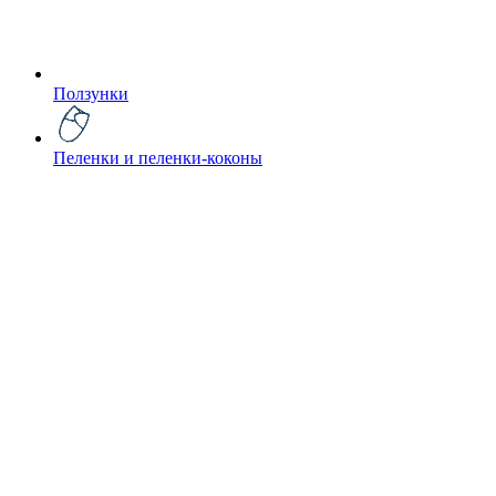
Ползунки
Пеленки и пеленки-коконы