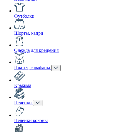
Футболки
Шорты, капри
Одежда для крещения
Платья, сарафаны
Крыжма
Пеленки
Пеленки коконы