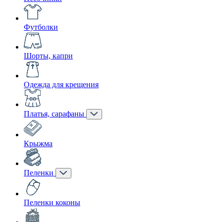
Футболки
Шорты, капри
Одежда для крещения
Платья, сарафаны
Крыжма
Пеленки
Пеленки коконы