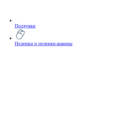
Ползунки
Пеленки и пеленки-коконы