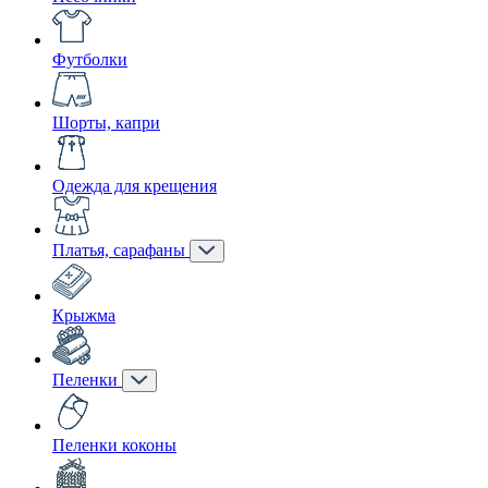
Футболки
Шорты, капри
Одежда для крещения
Платья, сарафаны
Крыжма
Пеленки
Пеленки коконы