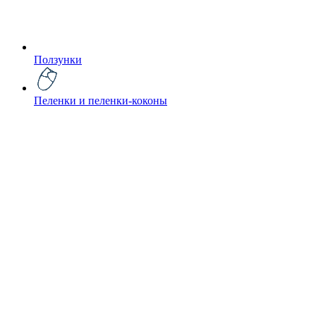
Ползунки
Пеленки и пеленки-коконы