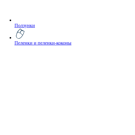
Ползунки
Пеленки и пеленки-коконы