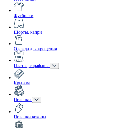
Футболки
Шорты, капри
Одежда для крещения
Платья, сарафаны
Крыжма
Пеленки
Пеленки коконы