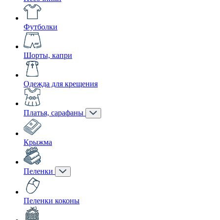
Футболки
Шорты, капри
Одежда для крещения
Платья, сарафаны
Крыжма
Пеленки
Пеленки коконы