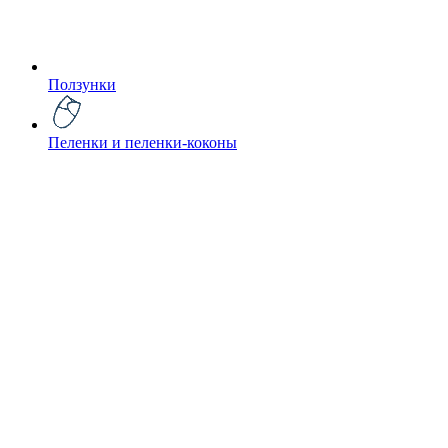
Ползунки
Пеленки и пеленки-коконы