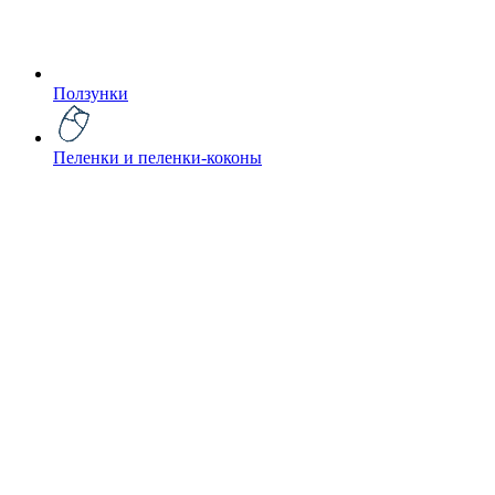
Ползунки
Пеленки и пеленки-коконы