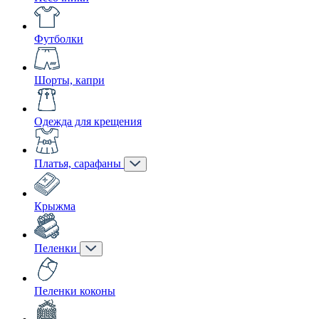
Футболки
Шорты, капри
Одежда для крещения
Платья, сарафаны
Крыжма
Пеленки
Пеленки коконы