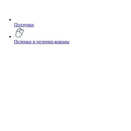
Ползунки
Пеленки и пеленки-коконы