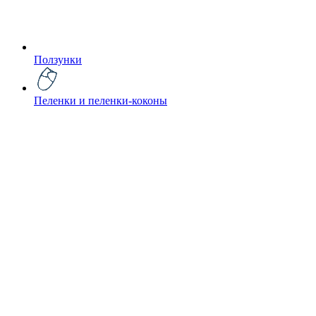
Ползунки
Пеленки и пеленки-коконы