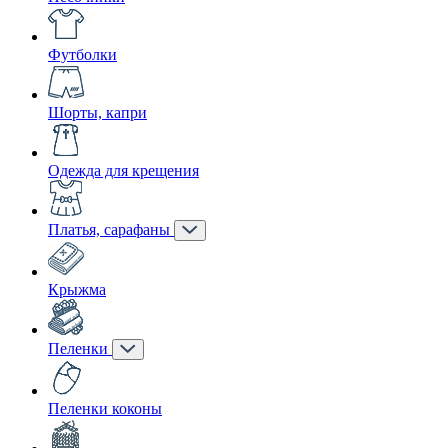
Футболки
Шорты, капри
Одежда для крещения
Платья, сарафаны
Крыжма
Пеленки
Пеленки коконы