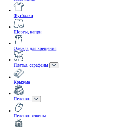
Футболки
Шорты, капри
Одежда для крещения
Платья, сарафаны
Крыжма
Пеленки
Пеленки коконы