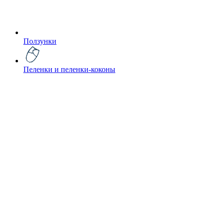
Ползунки
Пеленки и пеленки-коконы