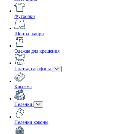
Футболки
Шорты, капри
Одежда для крещения
Платья, сарафаны
Крыжма
Пеленки
Пеленки коконы