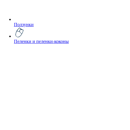
Ползунки
Пеленки и пеленки-коконы