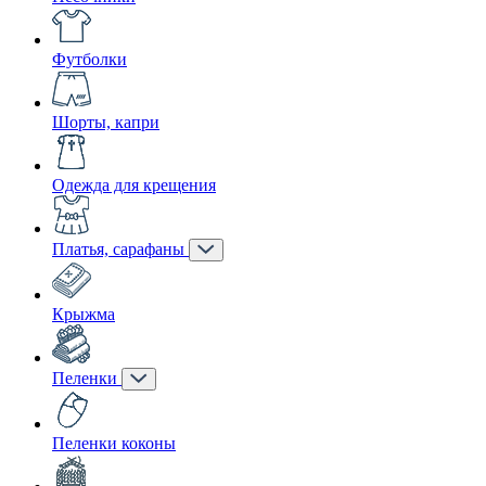
Футболки
Шорты, капри
Одежда для крещения
Платья, сарафаны
Крыжма
Пеленки
Пеленки коконы