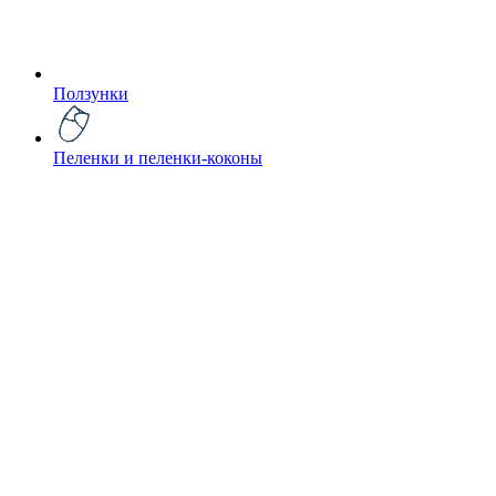
Ползунки
Пеленки и пеленки-коконы