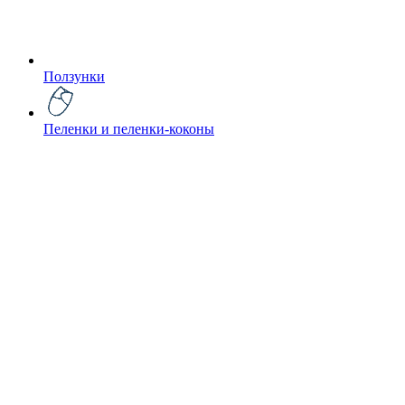
Ползунки
Пеленки и пеленки-коконы