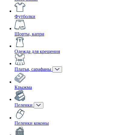
Футболки
Шорты, капри
Одежда для крещения
Платья, сарафаны
Крыжма
Пеленки
Пеленки коконы