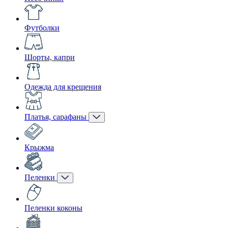
Футболки
Шорты, капри
Одежда для крещения
Платья, сарафаны
Крыжма
Пеленки
Пеленки коконы