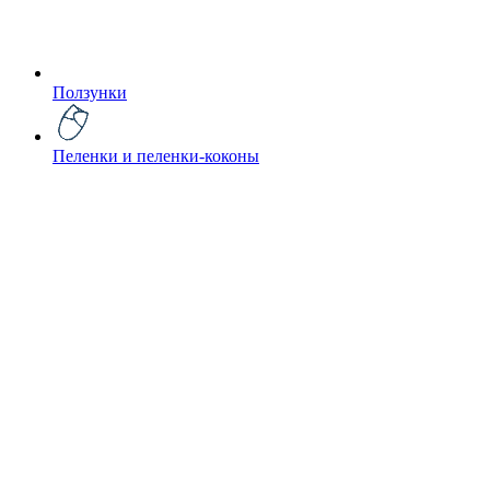
Ползунки
Пеленки и пеленки-коконы