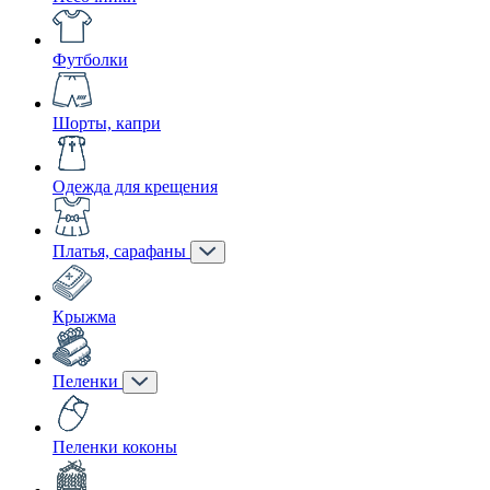
Футболки
Шорты, капри
Одежда для крещения
Платья, сарафаны
Крыжма
Пеленки
Пеленки коконы