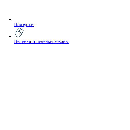
Ползунки
Пеленки и пеленки-коконы