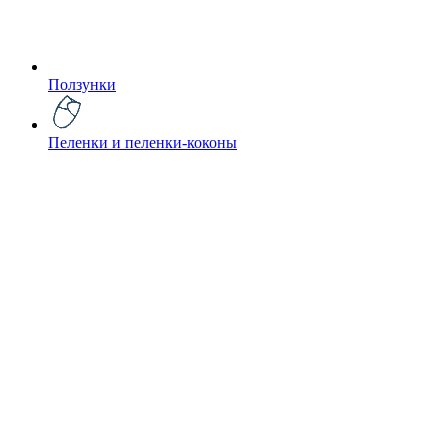
Ползунки
Пеленки и пеленки-коконы