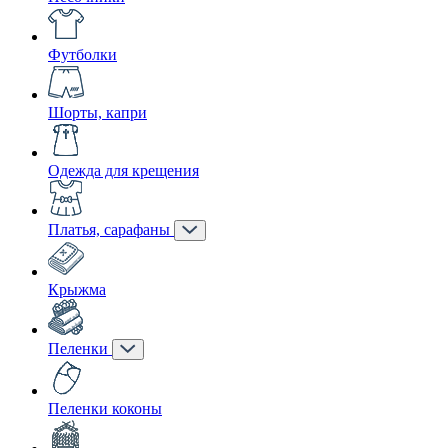
Футболки
Шорты, капри
Одежда для крещения
Платья, сарафаны
Крыжма
Пеленки
Пеленки коконы