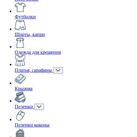
Футболки
Шорты, капри
Одежда для крещения
Платья, сарафаны
Крыжма
Пеленки
Пеленки коконы