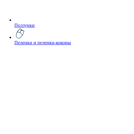
Ползунки
Пеленки и пеленки-коконы