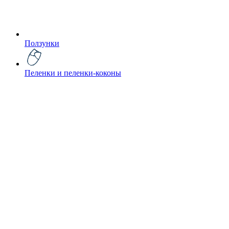
Ползунки
Пеленки и пеленки-коконы