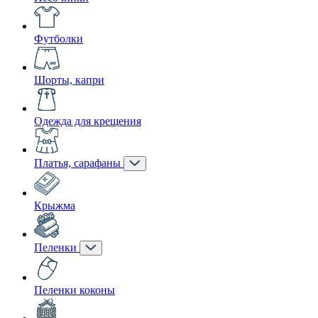
Футболки
Шорты, капри
Одежда для крещения
Платья, сарафаны
Крыжма
Пеленки
Пеленки коконы