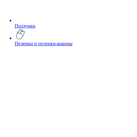
Ползунки
Пеленки и пеленки-коконы