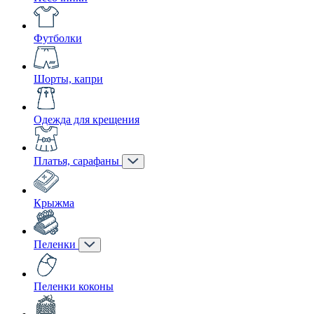
Футболки
Шорты, капри
Одежда для крещения
Платья, сарафаны
Крыжма
Пеленки
Пеленки коконы