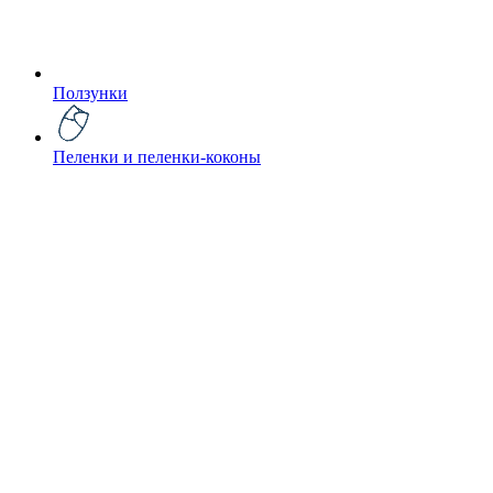
Ползунки
Пеленки и пеленки-коконы