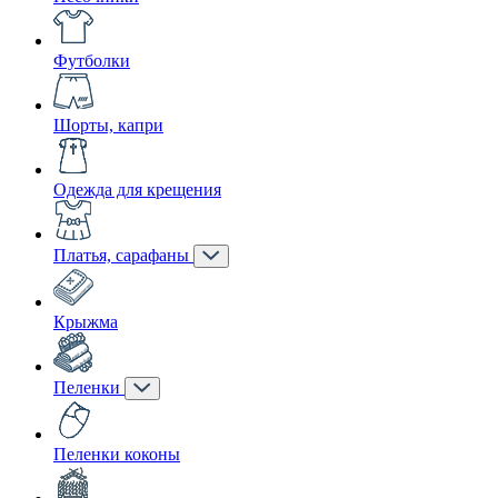
Футболки
Шорты, капри
Одежда для крещения
Платья, сарафаны
Крыжма
Пеленки
Пеленки коконы