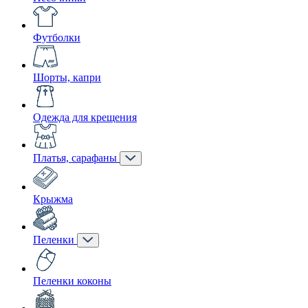
Футболки
Шорты, капри
Одежда для крещения
Платья, сарафаны
Крыжма
Пеленки
Пеленки коконы