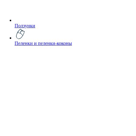
Ползунки
Пеленки и пеленки-коконы