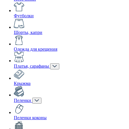
Футболки
Шорты, капри
Одежда для крещения
Платья, сарафаны
Крыжма
Пеленки
Пеленки коконы