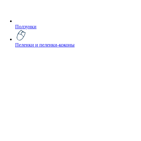
Ползунки
Пеленки и пеленки-коконы