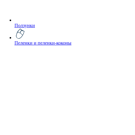
Ползунки
Пеленки и пеленки-коконы