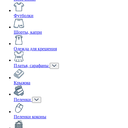
Футболки
Шорты, капри
Одежда для крещения
Платья, сарафаны
Крыжма
Пеленки
Пеленки коконы