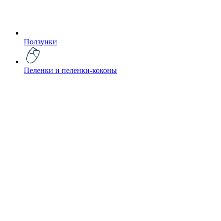
Ползунки
Пеленки и пеленки-коконы