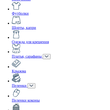
Футболки
Шорты, капри
Одежда для крещения
Платья, сарафаны
Крыжма
Пеленки
Пеленки коконы