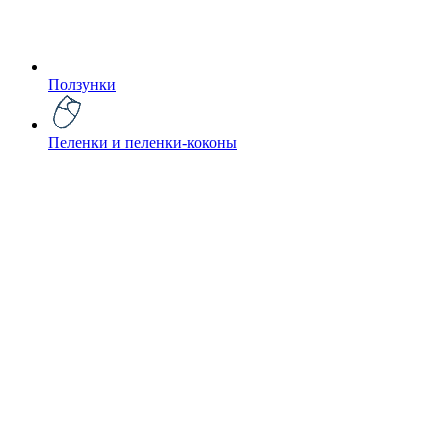
Ползунки
Пеленки и пеленки-коконы