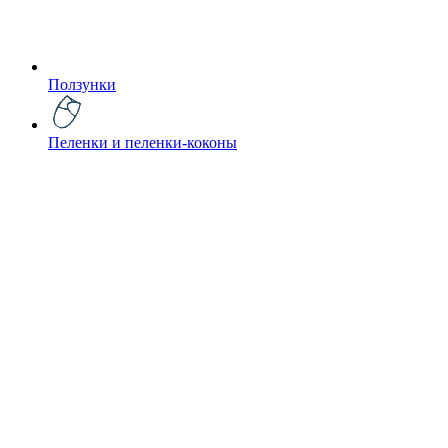
Ползунки
Пеленки и пеленки-коконы