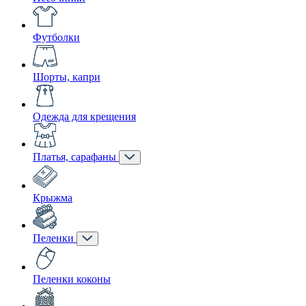
Футболки
Шорты, капри
Одежда для крещения
Платья, сарафаны
Крыжма
Пеленки
Пеленки коконы