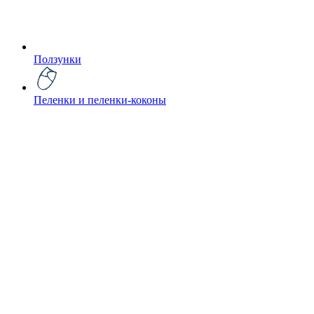
Ползунки
Пеленки и пеленки-коконы