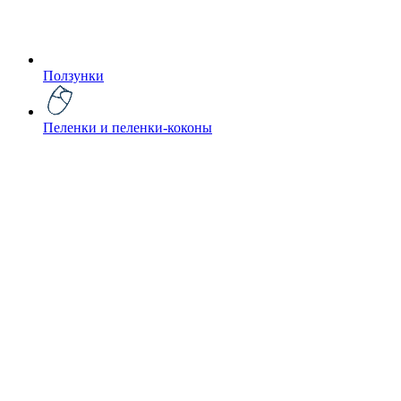
Ползунки
Пеленки и пеленки-коконы