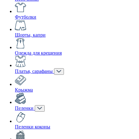
Футболки
Шорты, капри
Одежда для крещения
Платья, сарафаны
Крыжма
Пеленки
Пеленки коконы