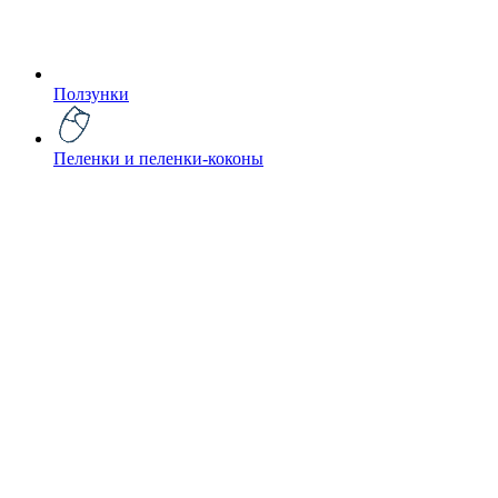
Ползунки
Пеленки и пеленки-коконы