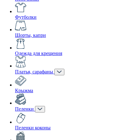
Футболки
Шорты, капри
Одежда для крещения
Платья, сарафаны
Крыжма
Пеленки
Пеленки коконы