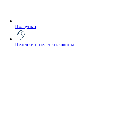
Ползунки
Пеленки и пеленки-коконы