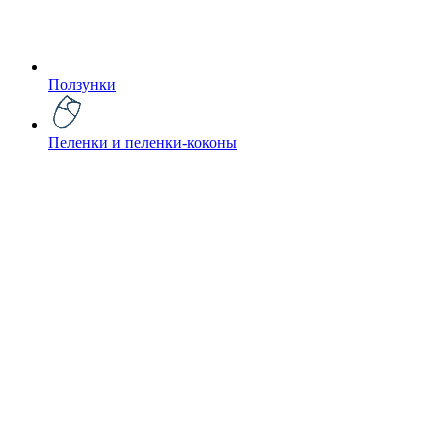
Ползунки
Пеленки и пеленки-коконы