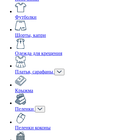
Футболки
Шорты, капри
Одежда для крещения
Платья, сарафаны
Крыжма
Пеленки
Пеленки коконы