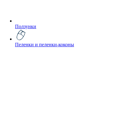
Ползунки
Пеленки и пеленки-коконы