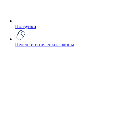
Ползунки
Пеленки и пеленки-коконы