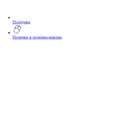
Ползунки
Пеленки и пеленки-коконы