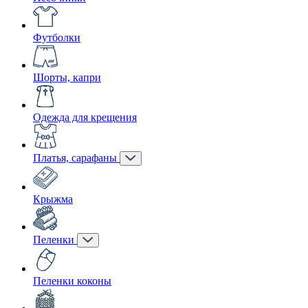
Футболки
Шорты, капри
Одежда для крещения
Платья, сарафаны
Крыжма
Пеленки
Пеленки коконы