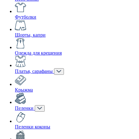
Футболки
Шорты, капри
Одежда для крещения
Платья, сарафаны
Крыжма
Пеленки
Пеленки коконы