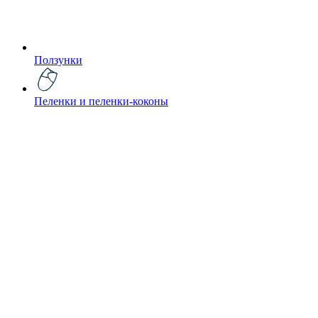
Ползунки
Пеленки и пеленки-коконы