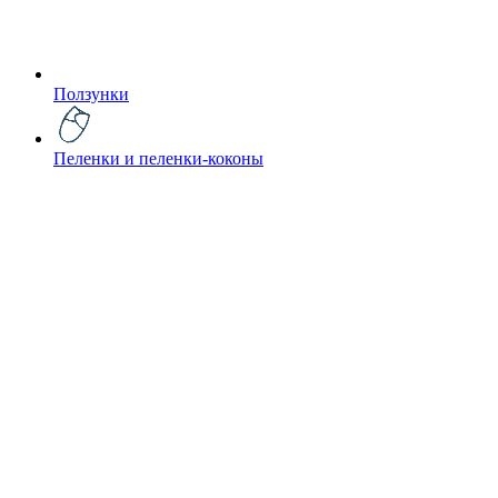
Ползунки
Пеленки и пеленки-коконы