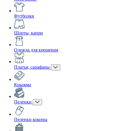
Футболки
Шорты, капри
Одежда для крещения
Платья, сарафаны
Крыжма
Пеленки
Пеленки коконы