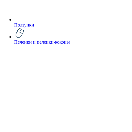
Ползунки
Пеленки и пеленки-коконы